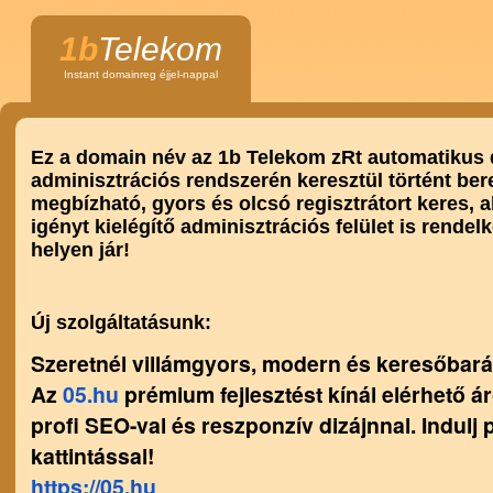
1b
Telekom
Instant domainreg éjjel-nappal
Ez a domain név az 1b Telekom zRt automatikus
adminisztrációs rendszerén keresztül történt ber
megbízható, gyors és olcsó regisztrátort keres,
igényt kielégítő adminisztrációs felület is rendelk
helyen jár!
Új szolgáltatásunk:
Szeretnél villámgyors, modern és keresőbará
Az
05.hu
prémium fejlesztést kínál elérhető á
profi SEO-val és reszponzív dizájnnal. Indulj 
kattintással!
https://05.hu